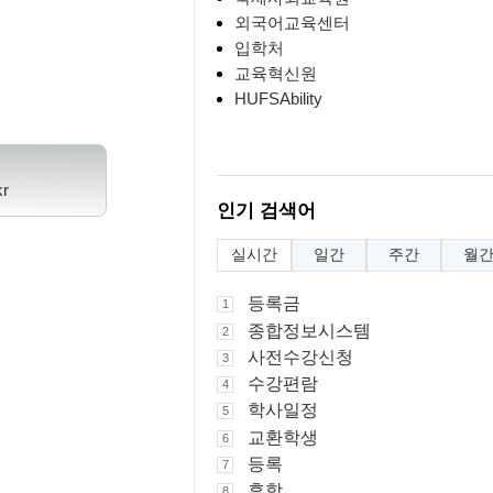
외국어교육센터
입학처
교육혁신원
HUFSAbility
kr
인기 검색어
실시간
일간
주간
월
등록금
1
종합정보시스템
2
사전수강신청
3
수강편람
4
학사일정
5
교환학생
6
등록
7
휴학
8