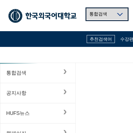
검
색
메
뉴
선
택
추천검색어
수강
통합검색
공지사항
HUFS뉴스